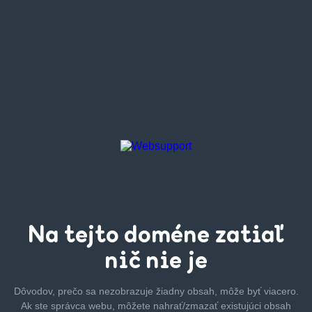
Na tejto
doméne zatiaľ
nič nie je
Dôvodov, prečo sa nezobrazuje žiadny obsah, môže byť
viacero.
Ak ste správca webu, môžete nahrať/zmazať
existujúci obsah